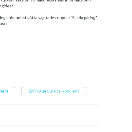
ogidest.
iega ühendust võtta vajutades nupule "Saada päring"
usel.
uleht
ENTrigue Surgical koduleht