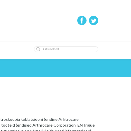
roskoopia koblatsiooni (endine Arhtrocare
u tooteid (endised Arthrocare Corporation, ENTrigue
 tutvumiseks on võimalik leida head informatsiooni