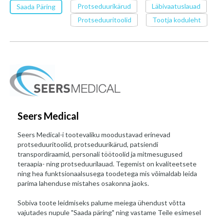
Protseduurikärud
Läbivaatuslauad
Saada Päring
Protseduuritoolid
Tootja koduleht
Seers Medical
Seers Medical-i tootevaliku moodustavad erinevad
protseduuritoolid, protseduurikärud, patsiendi
transpordiraamid, personali töötoolid ja mitmesugused
teraapia- ning protseduurilauad. Tegemist on kvaliteetsete
ning hea funktsionaalsusega toodetega mis võimaldab leida
parima lahenduse mistahes osakonna jaoks.
Sobiva toote leidmiseks palume meiega ühendust võtta
vajutades nupule "Saada päring" ning vastame Teile esimesel