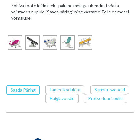
Sobiva toote leidmiseks palume meiega ühendust võtta
vajutades nupule "Saada päring" ning vastame Teile esimesel
võimalusel.
Famed koduleht
Sünnitusvoodid
Saada Päring
Haiglavoodid
Protseduuritoolid