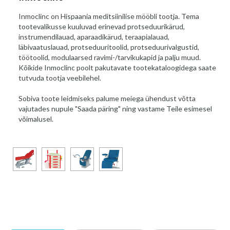
Inmoclinc on Hispaania meditsiinilise mööbli tootja. Tema
tootevalikusse kuuluvad erinevad protseduurikärud,
instrumendilauad, aparaadikärud, teraapialauad,
läbivaatuslauad, protseduuritoolid, protseduurivalgustid,
töötoolid, modulaarsed ravimi-/tarvikukapid ja palju muud.
Kõikide Inmoclinc poolt pakutavate tootekataloogidega saate
tutvuda tootja veebilehel.
Sobiva toote leidmiseks palume meiega ühendust võtta
vajutades nupule "Saada päring" ning vastame Teile esimesel
võimalusel.