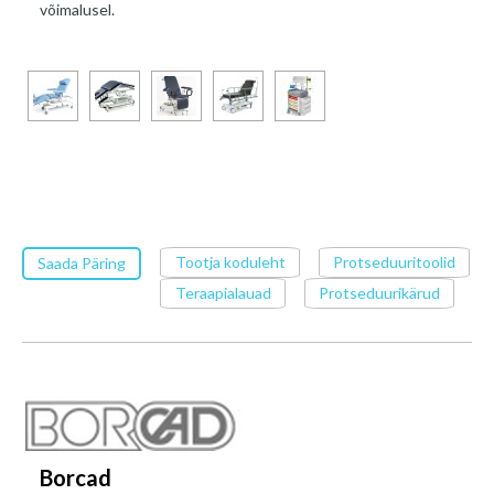
võimalusel.
Tootja koduleht
Protseduuritoolid
Saada Päring
Teraapialauad
Protseduurikärud
Borcad