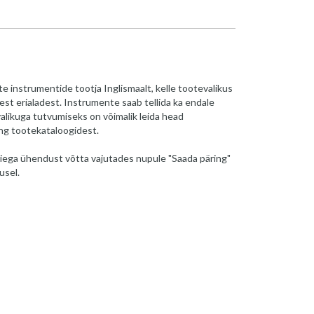
e instrumentide tootja Inglismaalt, kelle tootevalikus
st erialadest. Instrumente saab tellida ka endale
alikuga tutvumiseks on võimalik leida head
ing tootekataloogidest.
iega ühendust võtta vajutades nupule "Saada päring"
usel.