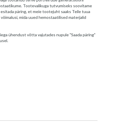
hemostaatikume. Tootevalikuga tutvumiseks soovitame
esitada päring, et meie tootejuht saaks Teile tuua
 võimalusi, mida uued hemostaatilised materjalid
iega ühendust võtta vajutades nupule "Saada päring"
usel.