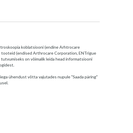
roskoopia koblatsiooni (endine Arhtrocare
u tooteid (endised Arthrocare Corporation, ENTrigue
 tutvumiseks on võimalik leida head informatsiooni
ogidest.
iega ühendust võtta vajutades nupule "Saada päring"
usel.