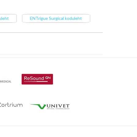
uleht
ENTrigue Surgical koduleht