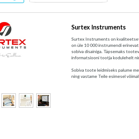
Surtex Instruments
Surtex Instruments on kvaliteetset
on üle 10 000 instrumendi erinevate
sobiva disainiga. Täpsemaks tootev
informatsiooni tootja kodulehelt n
Sobiva toote leidmiseks palume me
ning vastame Teile esimesel võimal