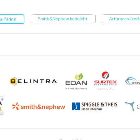
Smith&Nephew koduleht
Arthrocare kod
a Päring