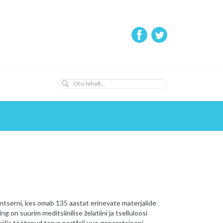
ntserni, kes omab 135 aastat erinevate materjalide
g on suurim meditsiinilise želatiini ja tselluloosi
välja töötanud terve portfeli uue generatsiooni