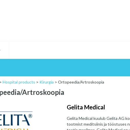
D
>
Hospital products
>
Kirurgia
>
Ortopeedia/Artroskoopia
peedia/Artroskoopia
Gelita Medical
Gelita Medical kuulub Gelita AG ko
tootmist meditsiinis ja tööstuses nin
tootja maailmas. Gelita Medical on 