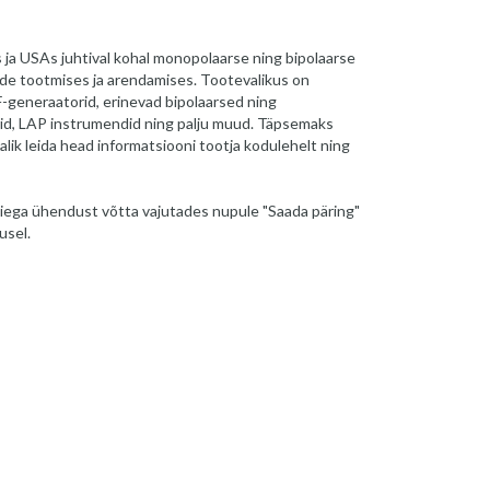
ja USAs juhtival kohal monopolaarse ning bipolaarse
tide tootmises ja arendamises. Tootevalikus on
F-generaatorid, erinevad bipolaarsed ning
id, LAP instrumendid ning palju muud. Täpsemaks
lik leida head informatsiooni tootja kodulehelt ning
iega ühendust võtta vajutades nupule "Saada päring"
usel.