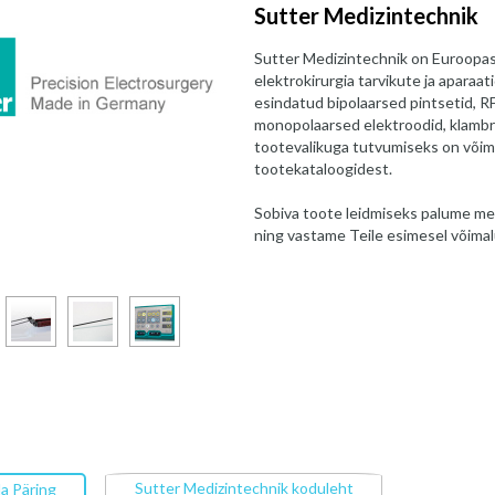
Sutter Medizintechnik
Sutter Medizintechnik on Euroopas 
elektrokirurgia tarvikute ja aparaa
esindatud bipolaarsed pintsetid, R
monopolaarsed elektroodid, klambr
tootevalikuga tutvumiseks on võima
tootekataloogidest.
Sobiva toote leidmiseks palume me
ning vastame Teile esimesel võimal
Sutter Medizintechnik koduleht
a Päring