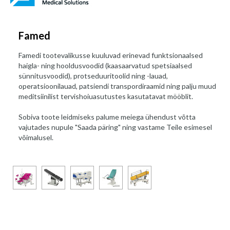
Famed
Famedi tootevalikusse kuuluvad erinevad funktsionaalsed
haigla- ning hooldusvoodid (kaasaarvatud spetsiaalsed
sünnitusvoodid), protseduuritoolid ning -lauad,
operatsioonilauad, patsiendi transpordiraamid ning palju muud
meditsiinilist tervishoiuasutustes kasutatavat mööblit.
Sobiva toote leidmiseks palume meiega ühendust võtta
vajutades nupule "Saada päring" ning vastame Teile esimesel
võimalusel.