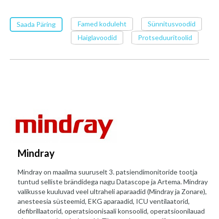
Famed koduleht
Sünnitusvoodid
Saada Päring
Haiglavoodid
Protseduuritoolid
Mindray
Mindray on maailma suuruselt 3. patsiendimonitoride tootja
tuntud selliste brändidega nagu Datascope ja Artema. Mindray
valikusse kuuluvad veel ultraheli aparaadid (Mindray ja Zonare),
anesteesia süsteemid, EKG aparaadid, ICU ventilaatorid,
defibrillaatorid, operatsioonisaali konsoolid, operatsioonilauad