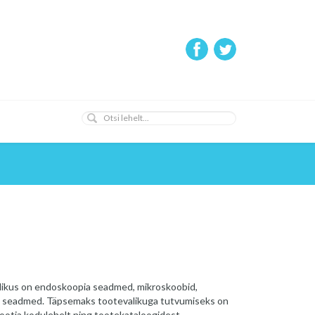
alikus on endoskoopia seadmed, mikroskoobid,
a seadmed. Täpsemaks tootevalikuga tutvumiseks on
tootja kodulehelt ning tootekataloogidest.