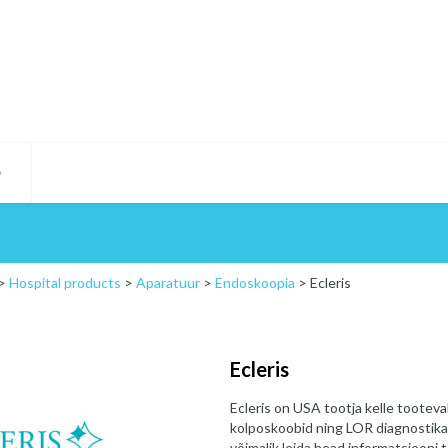
D
>
Hospital products
>
Aparatuur
>
Endoskoopia
>
Ecleris
Ecleris
Ecleris on USA tootja kelle tootev
kolposkoobid ning LOR diagnostik
võimalik leida head informatsiooni 