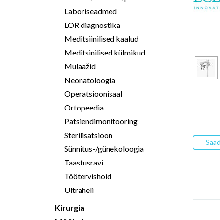
Laboriseadmed
LOR diagnostika
Meditsiinilised kaalud
Meditsinilised külmikud
Mulaažid
Neonatoloogia
Operatsioonisaal
Ortopeedia
Patsiendimonitooring
Sterilisatsioon
Saad
Sünnitus-/günekoloogia
Taastusravi
Töötervishoid
Ultraheli
Kirurgia