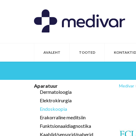
AVALEHT
TOOTED
KONTAKTI
Aparatuur
Medivar
Dermatoloogia
Elektrokirurgia
Endoskoopia
Erakorraline meditsiin
Funktsionaaldiagnostika
Kaablid/sensorid/paberid