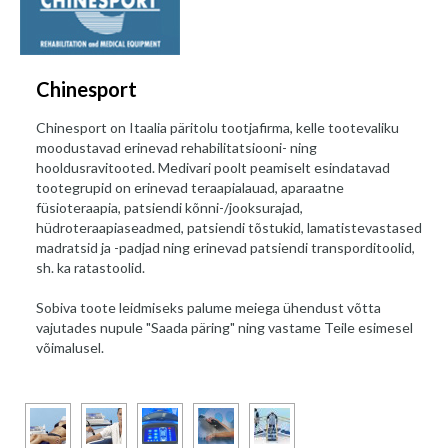
Chinesport
Chinesport on Itaalia päritolu tootjafirma, kelle tootevaliku
moodustavad erinevad rehabilitatsiooni- ning
hooldusravitooted. Medivari poolt peamiselt esindatavad
tootegrupid on erinevad teraapialauad, aparaatne
füsioteraapia, patsiendi kõnni-/jooksurajad,
hüdroteraapiaseadmed, patsiendi tõstukid, lamatistevastased
madratsid ja -padjad ning erinevad patsiendi transporditoolid,
sh. ka ratastoolid.
Sobiva toote leidmiseks palume meiega ühendust võtta
vajutades nupule "Saada päring" ning vastame Teile esimesel
võimalusel.