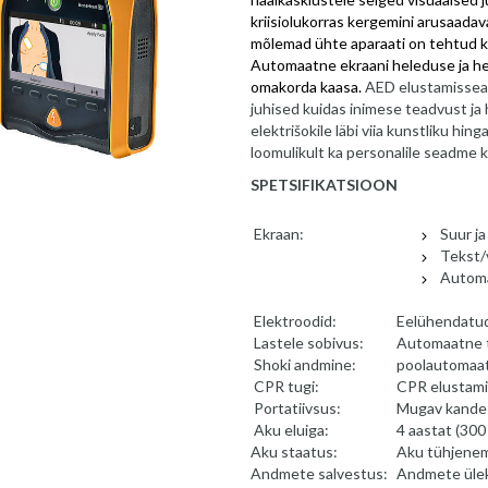
kriisiolukorras kergemini arusaadav
mõlemad ühte aparaati on tehtud k
Automaatne ekraani heleduse ja heli
omakorda kaasa.
AED elustamisseade
juhised kuidas inimese teadvust ja h
elektrišokile läbi viia kunstliku h
loomulikult ka personalile seadme k
SPETSIFIKATSIOON
Ekraan:
Suur ja
Tekst/
Automa
Elektroodid:
Eelühendatud
Lastele sobivus:
Automaatne t
Shoki andmine:
poolautomaat
CPR tugi:
CPR elustamis
Portatiivsus:
Mugav kande
Aku eluiga:
4 aastat (300
Aku staatus:
Aku tühjenemi
Andmete salvestus:
Andmete üle