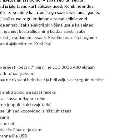
ad ja jälgitavad kui häälkäsklused. Kombineerides
õik, et seadme kasutamisega saaks hakkama igaüks.
 valjususe reguleerimine aitavad sellele veel
 annab lisaks elektrišoki võimalusele ka selged
ingamist kontrollida ning kuidas tuleb lisaks
ingamist ja südamemassaaži. Seadme ostmisel tagame
asutajakoolituse. Küsi lisa!
 kergesti loetav 7” värviline LCD 800 x 480 ekraan
video/hääl juhised
atne ekraani heleduse ja heli valjususe reguleerimine
 elektroodid aja säästmiseks
äiskasvanu/lapse režiim
ne (nupule tuleb vajutada)
e juhised koosvideo ja hääljuhistega
sang
 shokki)
se indikaator ja alarm
kanne üle USB