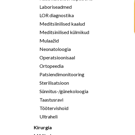
Laboriseadmed
LOR diagnostika
Meditsiinilised kaalud
Meditsinilised külmikud
Mulaažid
Neonatoloogia
Operatsioonisaal
Ortopeedia
Patsiendimonitooring
Sterilisatsioon
Sünnitus-/günekoloogia
Taastusravi
Töötervishoid
Ultraheli
Kirurgia