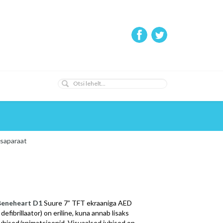
saparaat
Beneheart D1
Suure 7” TFT ekraaniga AED
fibrillaator) on eriline, kuna annab lisaks
juhised/animatsioonid. Visuaalsed juhised on