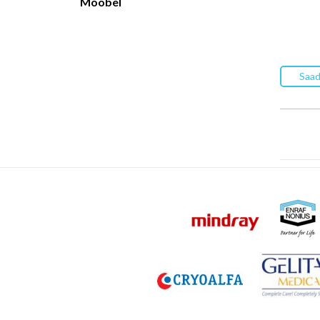
Mööbel
Saad