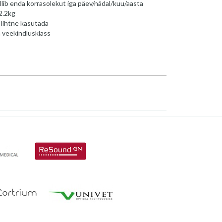
lib enda korrasolekut iga päev/nädal/kuu/aasta
2.2kg
 lihtne kasutada
a veekindlusklass