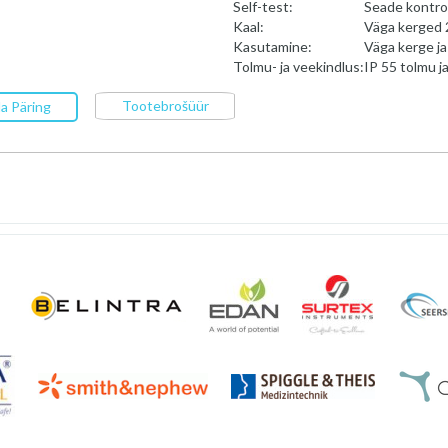
Self-test:
Seade kontrol
Kaal:
Väga kerged 
Kasutamine:
Väga kerge ja
Tolmu- ja veekindlus:
IP 55 tolmu j
Tootebrošüür
a Päring