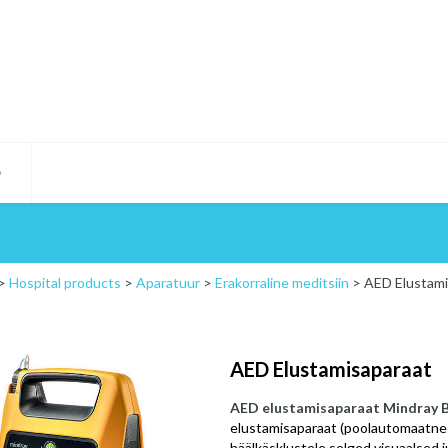
D
>
Hospital products
>
Aparatuur
>
Erakorraline meditsiin
>
AED Elustami
AED Elustamisaparaat
AED elustamisaparaat Mindray 
elustamisaparaat (poolautomaatne de
häälkäsklustele selged visuaalsed 