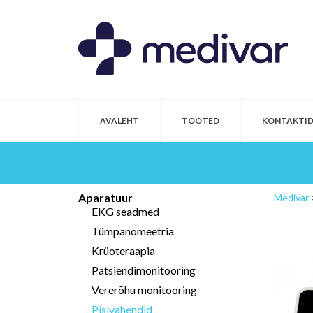
AVALEHT
TOOTED
KONTAKTI
Aparatuur
Medivar
EKG seadmed
Tümpanomeetria
Krüoteraapia
Patsiendimonitooring
Vererõhu monitooring
Pisivahendid