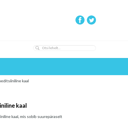
itsiiniline kaal
iline kaal
niline kaal, mis sobib suurepäraselt