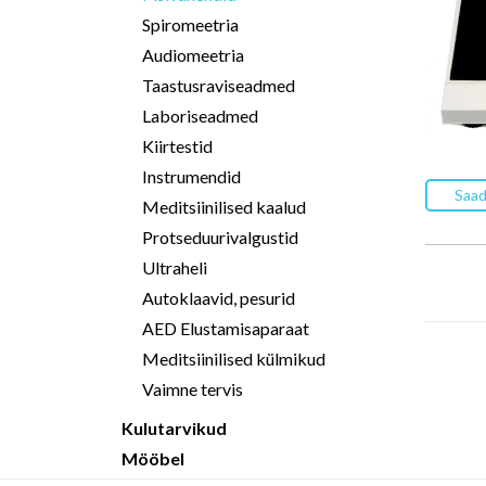
Spiromeetria
Audiomeetria
Taastusraviseadmed
Laboriseadmed
Kiirtestid
Instrumendid
Saad
Meditsiinilised kaalud
Protseduurivalgustid
Ultraheli
Autoklaavid, pesurid
AED Elustamisaparaat
Meditsiinilised külmikud
Vaimne tervis
Kulutarvikud
Mööbel