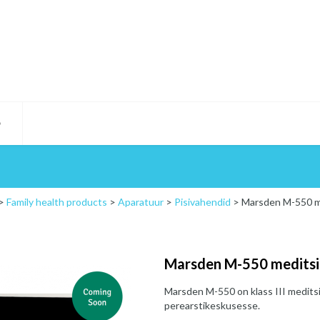
D
>
Family health products
>
Aparatuur
>
Pisivahendid
>
Marsden M-550 med
Marsden M-550 meditsiin
Marsden M-550 on klass III meditsii
perearstikeskusesse.