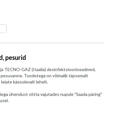
, pesurid
tja TECNO-GAZ (Itaalia) desinfektsiooniseadmed,
li pesuvanne. Toodetega on võimalik täpsemalt
 leiate käesolevalt lehelt.
iega ühendust võtta vajutades nupule "Saada päring"
usel.