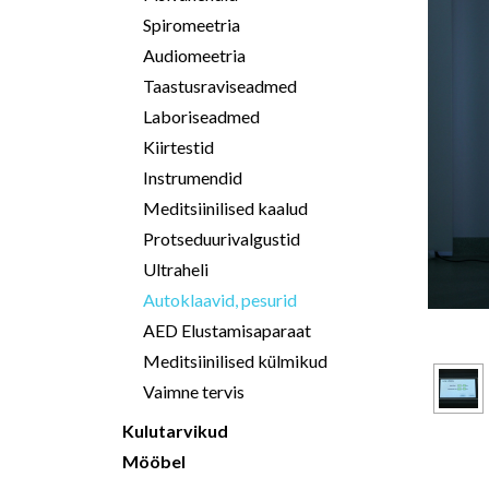
Spiromeetria
Audiomeetria
Taastusraviseadmed
Laboriseadmed
Kiirtestid
Instrumendid
Meditsiinilised kaalud
Protseduurivalgustid
Ultraheli
Autoklaavid, pesurid
AED Elustamisaparaat
Meditsiinilised külmikud
Vaimne tervis
Kulutarvikud
Mööbel