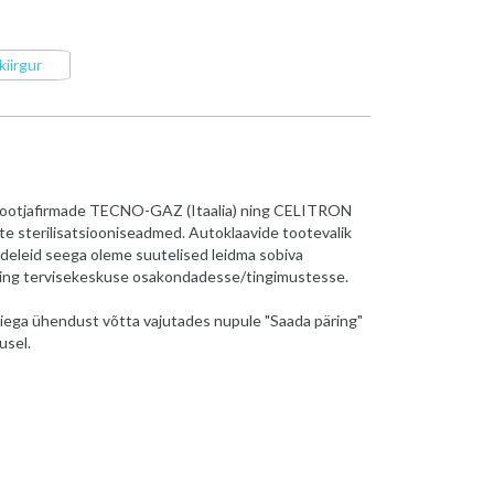
iirgur
 tootjafirmade TECNO-GAZ (Itaalia) ning CELITRON
ete sterilisatsiooniseadmed. Autoklaavide tootevalik
deleid seega oleme suutelised leidma sobiva
ning tervisekeskuse osakondadesse/tingimustesse.
iega ühendust võtta vajutades nupule "Saada päring"
usel.