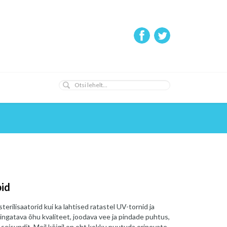
bid
terilisaatorid kui ka lahtised ratastel UV-tornid ja
hingatava õhu kvaliteet, joodava vee ja pindade puhtus,
u seisundit. Meil kõigil on oht kokku puutuda erinevate