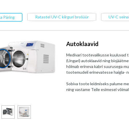
Ratastel UV-C kiirguri brošüür
UV-C seinak
a Päring
Autoklaavid
Medivari tootevalikusse kuuluvad
(Ungari) autoklaavid ning biojäätm
hõlmab erineva kabri suurusega mu
tootemudeli erinevatesse haigla- 
Sobiva toote leidmiseks palume me
ning vastame Teile esimesel võimal