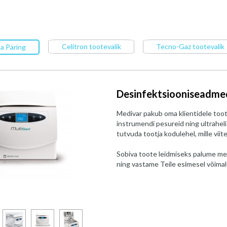
Celitron tootevalik
Tecno-Gaz tootevalik
a Päring
Desinfektsiooniseadmed
Medivar pakub oma klientidele too
instrumendi pesureid ning ultrahe
tutvuda tootja kodulehel, mille viite
Sobiva toote leidmiseks palume me
ning vastame Teile esimesel võimal