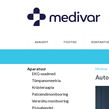
AVALEHT
TOOTED
KONTAKTI
Aparatuur
Medivar
EKG seadmed
Auto
Tümpanomeetria
Krüoteraapia
Patsiendimonitooring
Vererõhu monitooring
Pisivahendid