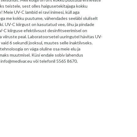
aks teistele, sest olles haigusetekitajaga kokku
 Meie UV-C lambid ei ravi inimesi, küll aga
llega me kokku puutume, vähendades seeläbi oluliselt
ski. UV-C kiirgust on kasutatud vee, õhu ja pindade
V-C kiirguse efektiivsust desinfitseerimisel on
a viiruste peal. Laboratoorsetel uuringutel hävitas UV-
id 6 sekundi jooksul, muutes selle inaktiivseks.
tehnoloogia on väga oluline osa meie elu ja
aks muutmisel. Küsi endale sobiv lahendus
 info@medivar.eu või telefonil 5565 8670.