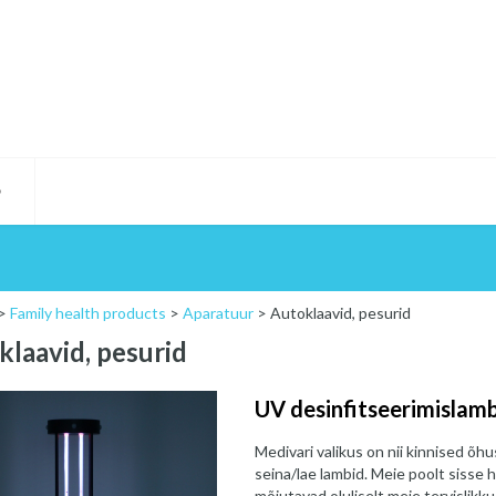
D
>
Family health products
>
Aparatuur
>
Autoklaavid, pesurid
klaavid, pesurid
UV desinfitseerimislam
Medivari valikus on nii kinnised õhus
seina/lae lambid. Meie poolt sisse 
mõjutavad oluliselt meie tervislikk