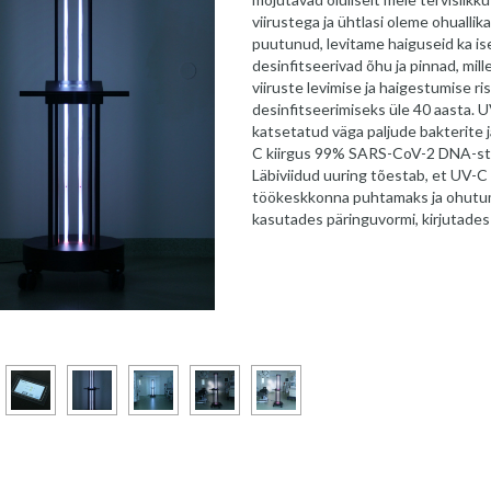
viirustega ja ühtlasi oleme ohuallik
puutunud, levitame haiguseid ka ise!
desinfitseerivad õhu ja pinnad, mi
viiruste levimise ja haigestumise ri
desinfitseerimiseks üle 40 aasta. U
katsetatud väga paljude bakterite j
C kiirgus 99% SARS-CoV-2 DNA-st va
Läbiviidud uuring tõestab, et UV-C 
töökeskkonna puhtamaks ja ohutum
kasutades päringuvormi, kirjutades