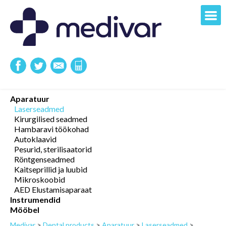
Aparatuur
Laserseadmed
Kirurgilised seadmed
Hambaravi töökohad
Autoklaavid
Pesurid, sterilisaatorid
Röntgenseadmed
Kaitseprillid ja luubid
Mikroskoobid
AED Elustamisaparaat
Instrumendid
Mööbel
Medivar
>
Dental products
>
Aparatuur
>
Laserseadmed
>