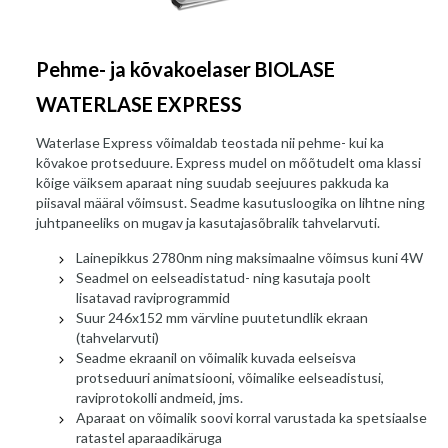
Pehme- ja kõvakoelaser BIOLASE
WATERLASE EXPRESS
Waterlase Express võimaldab teostada nii pehme- kui ka
kõvakoe protseduure. Express mudel on mõõtudelt oma klassi
kõige väiksem aparaat ning suudab seejuures pakkuda ka
piisaval määral võimsust. Seadme kasutusloogika on lihtne ning
juhtpaneeliks on mugav ja kasutajasõbralik tahvelarvuti.
Lainepikkus 2780nm ning maksimaalne võimsus kuni 4W
Seadmel on eelseadistatud- ning kasutaja poolt
lisatavad raviprogrammid
Suur 246x152 mm värvline puutetundlik ekraan
(tahvelarvuti)
Seadme ekraanil on võimalik kuvada eelseisva
protseduuri animatsiooni, võimalike eelseadistusi,
raviprotokolli andmeid, jms.
Aparaat on võimalik soovi korral varustada ka spetsiaalse
ratastel aparaadikäruga