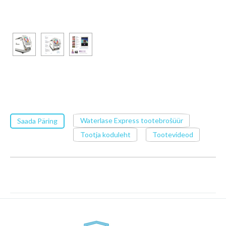
Waterlase Express tootebrošüür
Saada Päring
Tootja koduleht
Tootevideod