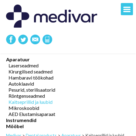
Aparatuur
Laserseadmed
Kirurgilised seadmed
Hambaravi töökohad
Autoklaavid
Pesurid, sterilisaatorid
Röntgenseadmed
Kaitseprillid ja luubid
Mikroskoobid
AED Elustamisaparaat
Instrumendid
Mööbel
Medivar
>
Dental products
>
Aparatuur
>
Kaitseprillid ja luubid