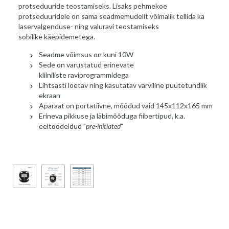
protseduuride teostamiseks. Lisaks pehmekoe
protseduuridele on sama seadmemudelit võimalik tellida ka
laservalgenduse- ning valuravi teostamiseks
sobilike käepidemetega.
Seadme võimsus on kuni 10W
Sede on varustatud erinevate
kliiniliste raviprogrammidega
Lihtsasti loetav ning kasutatav värviline puutetundlik
ekraan
Aparaat on portatiivne, mõõdud vaid 145x112x165 mm
Erineva pikkuse ja läbimõõduga fiibertipud, k.a.
eeltöödeldud "
pre-initiated
"