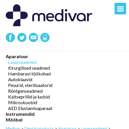
Aparatuur
Laserseadmed
Kirurgilised seadmed
Hambaravi töökohad
Autoklaavid
Pesurid, sterilisaatorid
Röntgenseadmed
Kaitseprillid ja luubid
Mikroskoobid
AED Elustamisaparaat
Instrumendid
Mööbel
Medivar
>
Dental products
>
Aparatuur
>
Laserseadmed
>