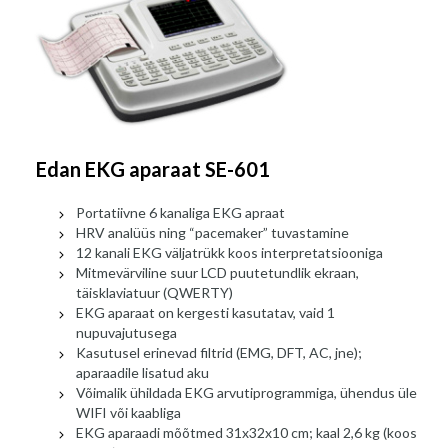
Edan EKG aparaat SE-601
Portatiivne 6 kanaliga EKG apraat
HRV analüüs ning “pacemaker” tuvastamine
12 kanali EKG väljatrükk koos interpretatsiooniga
Mitmevärviline suur LCD puutetundlik ekraan,
täisklaviatuur (QWERTY)
EKG aparaat on kergesti kasutatav, vaid 1
nupuvajutusega
Kasutusel erinevad filtrid (EMG, DFT, AC, jne);
aparaadile lisatud aku
Võimalik ühildada EKG arvutiprogrammiga, ühendus üle
WIFI või kaabliga
EKG aparaadi mõõtmed 31x32x10 cm; kaal 2,6 kg (koos