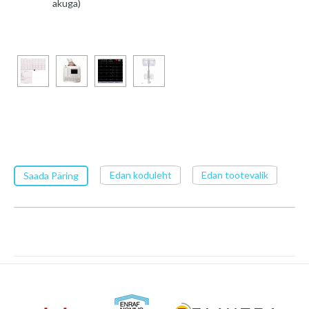
akuga)
Edan koduleht
Edan tootevalik
Saada Päring