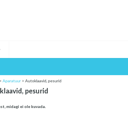
D
>
Aparatuur
>
Autoklaavid, pesurid
klaavid, pesurid
t, midagi ei ole kuvada.