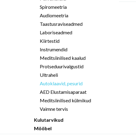
Spiromeetria
Audiomeetria
Taastusraviseadmed
Laboriseadmed
Kiirtestid
Instrumendid
Meditsiinilised kaalud
Protseduurivalgustid
Ultraheli
Autoklaavid, pesurid
AED Elustamisaparaat
Meditsiinilised külmikud
Vaimne tervis
Kulutarvikud
Mööbel