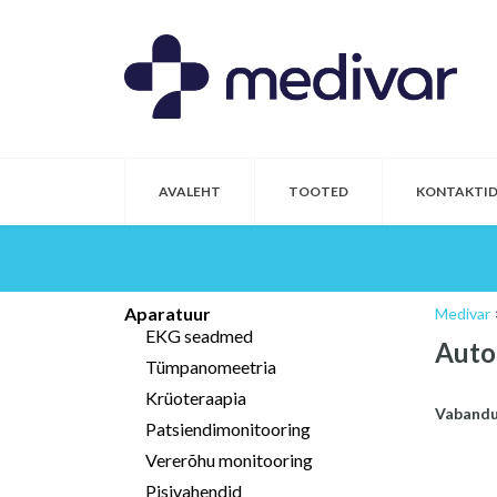
AVALEHT
TOOTED
KONTAKTI
Aparatuur
Medivar
EKG seadmed
Auto
Tümpanomeetria
Krüoteraapia
Vabandus
Patsiendimonitooring
Vererõhu monitooring
Pisivahendid