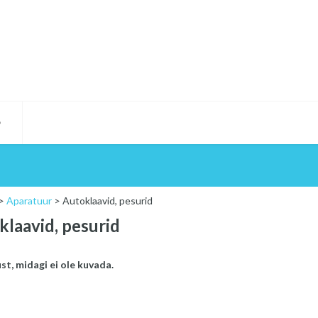
D
>
Aparatuur
>
Autoklaavid, pesurid
klaavid, pesurid
t, midagi ei ole kuvada.