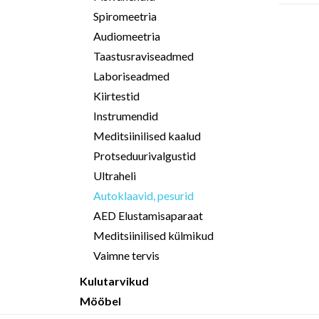
Spiromeetria
Audiomeetria
Taastusraviseadmed
Laboriseadmed
Kiirtestid
Instrumendid
Meditsiinilised kaalud
Protseduurivalgustid
Ultraheli
Autoklaavid, pesurid
AED Elustamisaparaat
Meditsiinilised külmikud
Vaimne tervis
Kulutarvikud
Mööbel