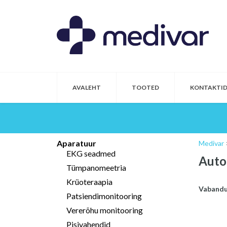
AVALEHT
TOOTED
KONTAKTI
Aparatuur
Medivar
EKG seadmed
Auto
Tümpanomeetria
Krüoteraapia
Vabandus
Patsiendimonitooring
Vererõhu monitooring
Pisivahendid