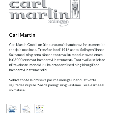
Carl Martin
Carl Martin GmbH on üks tuntumaid hambaravi instrumentide
tootjaid maailmas. Ettevõte loodi 1916 aastal Solingeni linnas
Saksamaal ning tena tänase tootevaliku moodustavad enam
kui 3000 erinevat hambaravi instrumenti. Tootevalikust leiate
nii tavainstrumendid kui ka ortodontilised ning kirurgilised
hambaravi instrumendid.
Sobiva toote leidmiseks palume meiega ühendust võtta
vajutades nupule "Saada päring" ning vastame Teile esimesel
võimalusel.