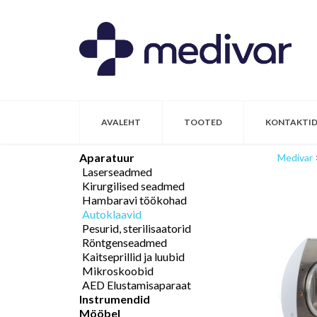
AVALEHT
TOOTED
KONTAKTI
Aparatuur
Medivar
Laserseadmed
Kirurgilised seadmed
Hambaravi töökohad
Autoklaavid
Pesurid, sterilisaatorid
Röntgenseadmed
Kaitseprillid ja luubid
Mikroskoobid
AED Elustamisaparaat
Instrumendid
Mööbel