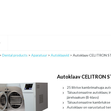
D
>
Dental products
>
Aparatuur
>
Autoklaavid
>
Autoklaav CELITRON S
Autoklaav CELITRON S
25 liitrise kambrimahuga aut
Täisautomaatne autoklaav, i
järelvaakum (B-klass)
Täisautomaatne kambriukse 
Autoklaav on varustatud term