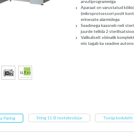
arvutiprogrammiga
Aparaat on varustatud kõik
(mikroprotsessori poolt kontr
erinevate alarmidega
Seadmega kaasneb neli sterili
juurde tellida 2 sterilisatsi
Valikuliselt võimalik kompl
mis tagab ka seadme auton
Sting 11-B tootebrošüür
Tootja koduleht
a Päring