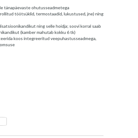
ide tänapäevaste ohutusseadmetega
ollitud töötsüklid, termostaadid, lukustused, jne) ning
satsioonikandikut ning selle hoidja; soovi korral saab
oonikandikut (kamber mahutab kokku 6 tk)
ekteerida koos integreeritud veepuhastusseadmega,
oomsuse