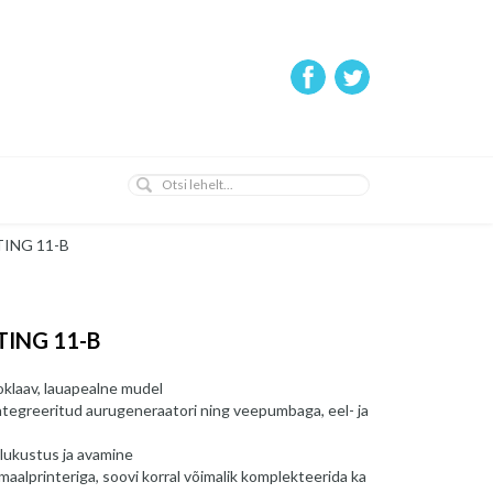
TING 11-B
TING 11-B
oklaav, lauapealne mudel
ntegreeritud aurugeneraatori ning veepumbaga, eel- ja
lukustus ja avamine
aalprinteriga, soovi korral võimalik komplekteerida ka