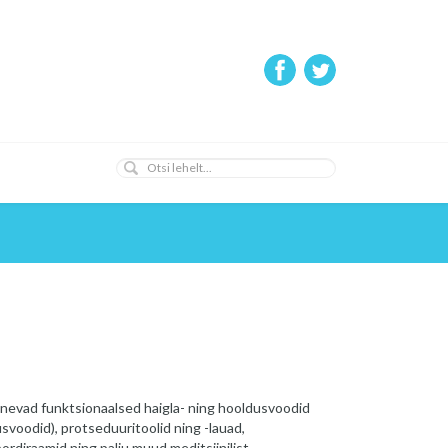
inevad funktsionaalsed haigla- ning hooldusvoodid
svoodid), protseduuritoolid ning -lauad,
ordiraamid ning palju muud meditsiinilist