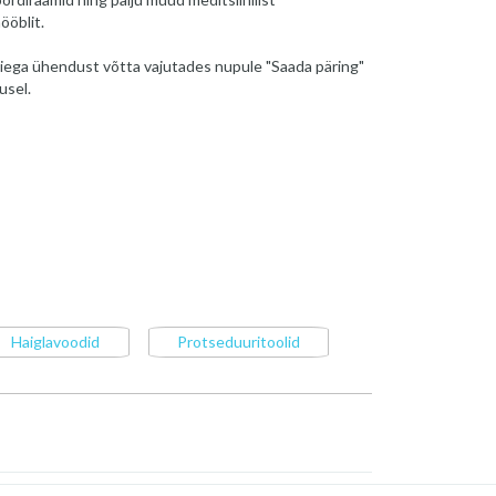
ööblit.
iega ühendust võtta vajutades nupule "Saada päring"
usel.
Haiglavoodid
Protseduuritoolid