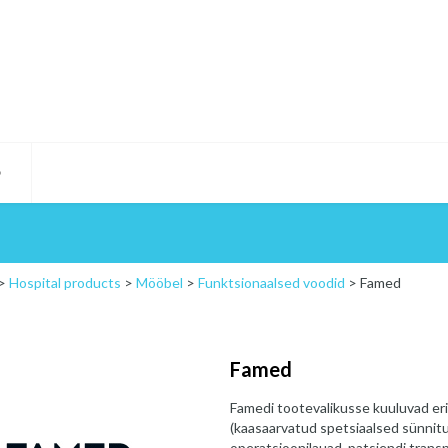
D
>
Hospital products
>
Mööbel
>
Funktsionaalsed voodid
>
Famed
Famed
Famedi tootevalikusse kuuluvad er
(kaasaarvatud spetsiaalsed sünnitu
operatsioonilauad, patsiendi transp