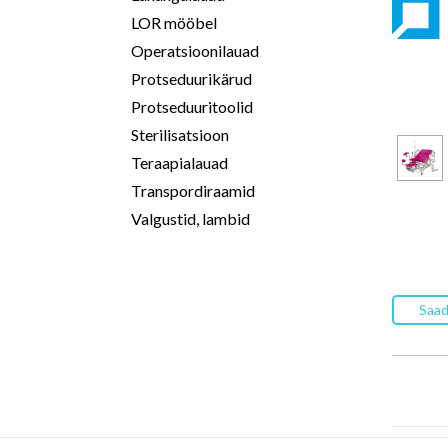
LOR mööbel
Operatsioonilauad
Protseduurikärud
Protseduuritoolid
Sterilisatsioon
Teraapialauad
Transpordiraamid
Valgustid, lambid
Saad