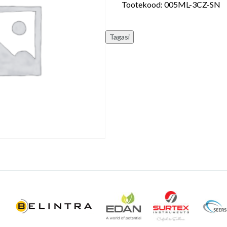
Tootekood:
005ML-3CZ-SN
0,7mm
x
30mm,
3-
osaline,
Steriilne
N100
kogus