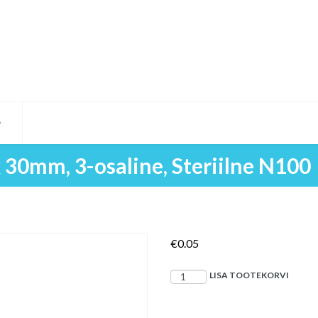
D
x 30mm, 3-osaline, Steriilne N100
€
0.05
Süstal
LISA TOOTEKORVI
5
ml,
nõel