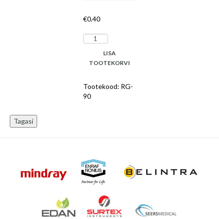
€
0.40
Orofarüngeaaltoru
90mm,
LISA
steriilne
TOOTEKORVI
N100
kogus
Tootekood:
RG-
90