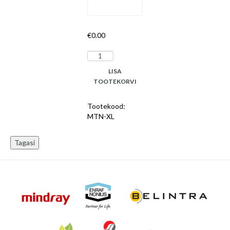
€
0.00
O2
nebulisaatormask
LISA
+
TOOTEKORVI
voolik,
suurus
Tootekood:
XL,
MTN-XL
steriilne
N100
kogus