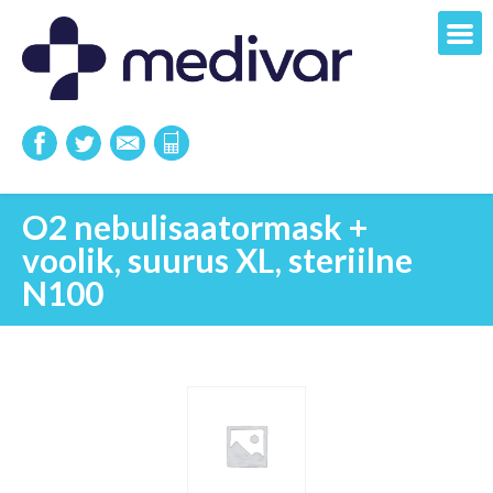
O2 nebulisaatormask +
voolik, suurus XL, steriilne
N100