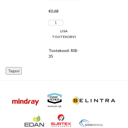
€
0.68
Intubatsioonitoru
I.D.
LISA
(mm)
TOOTEKORVI
3.5
steriilne,
Tootekood:
RIB-
N20
35
kogus